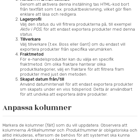
Genom att aktivera denna inställning tas HTML-kod bort
från textfält som t.ex. produktbeskrivning, vilket gör filen
enklare att läsa och redigera.
Lagerprofil
Välj den status du vill filtrera produkterna på, till exempel
Aktiv i POS
, för att endast exportera produkter med denna
status.
Tillverkare
Välj tillverkare (t.ex. Boss eller Gant) om du endast vill
exportera produkter från specifika varumärken.
Fraktmetod
För e-handelsprodukter kan du välja en specifik
fraktmetod. Om olika fraktare hanterar olika
produktkategorier, välj en fraktare för att filtrera fram
produkter med just den metoden.
Skapat datum från/till
Använd datumintervall för att endast exportera produkter
sm skapats under en viss tidsperiod. Detta är användbart
för att undvika att exportera äldre produkter.
Anpassa kolumner
Markera de kolumner (fält) som du vill uppdatera. Observera att
kolumnerna
Artikelnummer
och
Produktnummer
är obligatoriska och
alltid inkluderas, eftersom de behövs för att systemet ska kunna