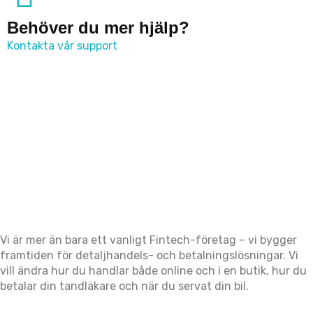
Behöver du mer hjälp?
Kontakta vår support
Vi är mer än bara ett vanligt Fintech-företag – vi bygger
framtiden för detaljhandels- och betalningslösningar.
Vi
vill ändra hur du handlar både online och i en butik, hur du
betalar din tandläkare och när du servat din bil.