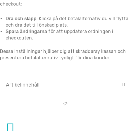
checkout:
: Klicka på det betalalternativ du vill flytta
Dra och släpp
och dra det till önskad plats.
för att uppdatera ordningen i
Spara ändringarna
checkouten.
Dessa inställningar hjälper dig att skräddarsy kassan och
presentera betalalternativ tydligt för dina kunder.
Artikelinnehåll