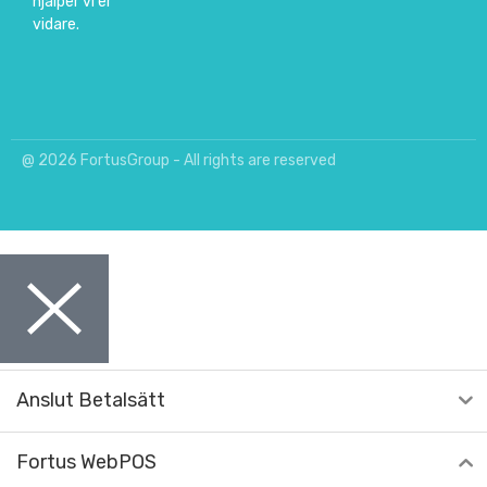
hjälper vi er
vidare.
@ 2026 FortusGroup - All rights are reserved
Anslut Betalsätt
Fortus WebPOS