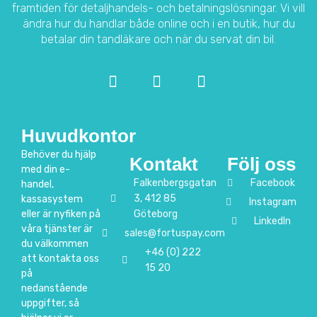
framtiden för detaljhandels- och betalningslösningar.
Vi vill
ändra hur du handlar både online och i en butik, hur du
betalar din tandläkare och när du servat din bil.
Huvudkontor
Behöver du hjälp
Kontakt
Följ oss
med din e-
Falkenbergsgatan
Facebook
handel,
3, 412 85
kassasystem
Instagram
eller är nyfiken på
Göteborg
LinkedIn
våra tjänster är
sales@fortuspay.com
du välkommen
+46 (0) 222
att kontakta oss
15 20
på
nedanstående
uppgifter, så