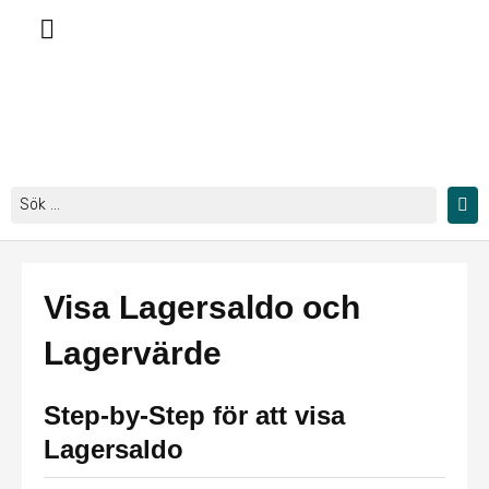
Hoppa
till
innehåll
Search
...
Visa Lagersaldo och
Lagervärde
Step-by-Step för att visa
Lagersaldo